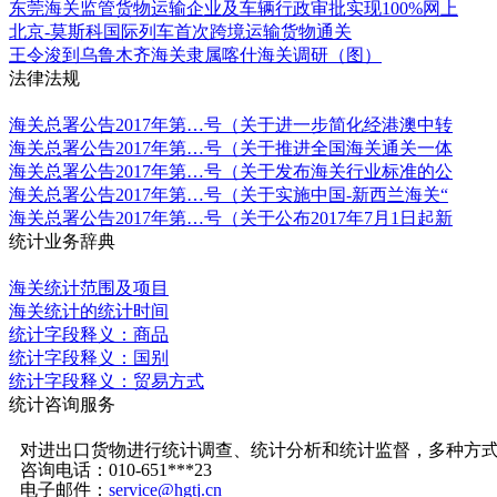
东莞海关监管货物运输企业及车辆行政审批实现100%网上
北京-莫斯科国际列车首次跨境运输货物通关
王令浚到乌鲁木齐海关隶属喀什海关调研（图）
法律法规
更多
海关总署公告2017年第…号（关于进一步简化经港澳中转
海关总署公告2017年第…号（关于推进全国海关通关一体
海关总署公告2017年第…号（关于发布海关行业标准的公
海关总署公告2017年第…号（关于实施中国-新西兰海关“
海关总署公告2017年第…号（关于公布2017年7月1日起新
统计业务辞典
更多
海关统计范围及项目
海关统计的统计时间
统计字段释义：商品
统计字段释义：国别
统计字段释义：贸易方式
统计咨询服务
更多
对进出口货物进行统计调查、统计分析和统计监督，多种方
咨询电话：010-651***23
电子邮件：
service@hgtj.cn