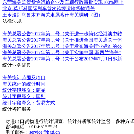
东莞海关监管货物运输企业及车辆行政审批实现100%网上
北京-莫斯科国际列车首次跨境运输货物通关
王令浚到乌鲁木齐海关隶属喀什海关调研（图）
法律法规
更多
海关总署公告2017年第…号（关于进一步简化经港澳中转
海关总署公告2017年第…号（关于推进全国海关通关一体
海关总署公告2017年第…号（关于发布海关行业标准的公
海关总署公告2017年第…号（关于实施中国-新西兰海关“
海关总署公告2017年第…号（关于公布2017年7月1日起新
统计业务辞典
更多
海关统计范围及项目
海关统计的统计时间
统计字段释义：商品
统计字段释义：国别
统计字段释义：贸易方式
统计咨询服务
更多
对进出口货物进行统计调查、统计分析和统计监督，多种方
咨询电话：010-651***23
电子邮件：
service@hgtj.cn