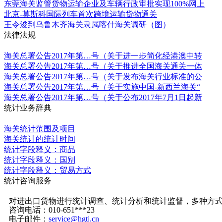
东莞海关监管货物运输企业及车辆行政审批实现100%网上
北京-莫斯科国际列车首次跨境运输货物通关
王令浚到乌鲁木齐海关隶属喀什海关调研（图）
法律法规
更多
海关总署公告2017年第…号（关于进一步简化经港澳中转
海关总署公告2017年第…号（关于推进全国海关通关一体
海关总署公告2017年第…号（关于发布海关行业标准的公
海关总署公告2017年第…号（关于实施中国-新西兰海关“
海关总署公告2017年第…号（关于公布2017年7月1日起新
统计业务辞典
更多
海关统计范围及项目
海关统计的统计时间
统计字段释义：商品
统计字段释义：国别
统计字段释义：贸易方式
统计咨询服务
更多
对进出口货物进行统计调查、统计分析和统计监督，多种方
咨询电话：010-651***23
电子邮件：
service@hgtj.cn