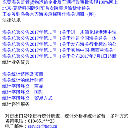
东莞海关监管货物运输企业及车辆行政审批实现100%网上
北京-莫斯科国际列车首次跨境运输货物通关
王令浚到乌鲁木齐海关隶属喀什海关调研（图）
法律法规
更多
海关总署公告2017年第…号（关于进一步简化经港澳中转
海关总署公告2017年第…号（关于推进全国海关通关一体
海关总署公告2017年第…号（关于发布海关行业标准的公
海关总署公告2017年第…号（关于实施中国-新西兰海关“
海关总署公告2017年第…号（关于公布2017年7月1日起新
统计业务辞典
更多
海关统计范围及项目
海关统计的统计时间
统计字段释义：商品
统计字段释义：国别
统计字段释义：贸易方式
统计咨询服务
更多
对进出口货物进行统计调查、统计分析和统计监督，多种方
咨询电话：010-651***23
电子邮件：
service@hgtj.cn