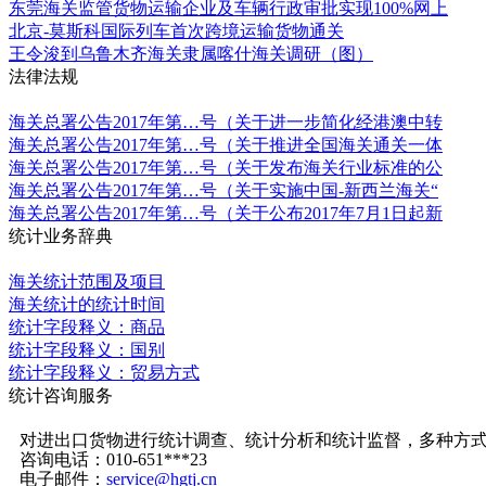
东莞海关监管货物运输企业及车辆行政审批实现100%网上
北京-莫斯科国际列车首次跨境运输货物通关
王令浚到乌鲁木齐海关隶属喀什海关调研（图）
法律法规
更多
海关总署公告2017年第…号（关于进一步简化经港澳中转
海关总署公告2017年第…号（关于推进全国海关通关一体
海关总署公告2017年第…号（关于发布海关行业标准的公
海关总署公告2017年第…号（关于实施中国-新西兰海关“
海关总署公告2017年第…号（关于公布2017年7月1日起新
统计业务辞典
更多
海关统计范围及项目
海关统计的统计时间
统计字段释义：商品
统计字段释义：国别
统计字段释义：贸易方式
统计咨询服务
更多
对进出口货物进行统计调查、统计分析和统计监督，多种方
咨询电话：010-651***23
电子邮件：
service@hgtj.cn