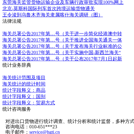
东莞海关监管货物运输企业及车辆行政审批实现100%网上
北京-莫斯科国际列车首次跨境运输货物通关
王令浚到乌鲁木齐海关隶属喀什海关调研（图）
法律法规
更多
海关总署公告2017年第…号（关于进一步简化经港澳中转
海关总署公告2017年第…号（关于推进全国海关通关一体
海关总署公告2017年第…号（关于发布海关行业标准的公
海关总署公告2017年第…号（关于实施中国-新西兰海关“
海关总署公告2017年第…号（关于公布2017年7月1日起新
统计业务辞典
更多
海关统计范围及项目
海关统计的统计时间
统计字段释义：商品
统计字段释义：国别
统计字段释义：贸易方式
统计咨询服务
更多
对进出口货物进行统计调查、统计分析和统计监督，多种方
咨询电话：010-651***23
电子邮件：
service@hgtj.cn