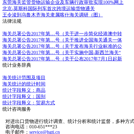
东莞海关监管货物运输企业及车辆行政审批实现100%网上
北京-莫斯科国际列车首次跨境运输货物通关
王令浚到乌鲁木齐海关隶属喀什海关调研（图）
法律法规
更多
海关总署公告2017年第…号（关于进一步简化经港澳中转
海关总署公告2017年第…号（关于推进全国海关通关一体
海关总署公告2017年第…号（关于发布海关行业标准的公
海关总署公告2017年第…号（关于实施中国-新西兰海关“
海关总署公告2017年第…号（关于公布2017年7月1日起新
统计业务辞典
更多
海关统计范围及项目
海关统计的统计时间
统计字段释义：商品
统计字段释义：国别
统计字段释义：贸易方式
统计咨询服务
更多
对进出口货物进行统计调查、统计分析和统计监督，多种方
咨询电话：010-651***23
电子邮件：
service@hgtj.cn