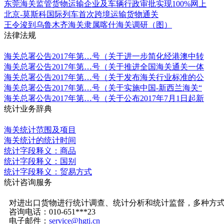
东莞海关监管货物运输企业及车辆行政审批实现100%网上
北京-莫斯科国际列车首次跨境运输货物通关
王令浚到乌鲁木齐海关隶属喀什海关调研（图）
法律法规
更多
海关总署公告2017年第…号（关于进一步简化经港澳中转
海关总署公告2017年第…号（关于推进全国海关通关一体
海关总署公告2017年第…号（关于发布海关行业标准的公
海关总署公告2017年第…号（关于实施中国-新西兰海关“
海关总署公告2017年第…号（关于公布2017年7月1日起新
统计业务辞典
更多
海关统计范围及项目
海关统计的统计时间
统计字段释义：商品
统计字段释义：国别
统计字段释义：贸易方式
统计咨询服务
更多
对进出口货物进行统计调查、统计分析和统计监督，多种方
咨询电话：010-651***23
电子邮件：
service@hgtj.cn